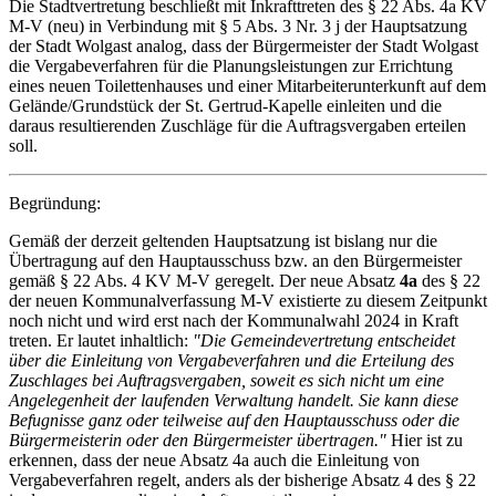
Die Stadtvertretung beschließt mit Inkrafttreten des § 22 Abs. 4a KV
M-V (neu) in Verbindung mit § 5 Abs. 3 Nr. 3 j der Hauptsatzung
der Stadt Wolgast analog, dass der Bürgermeister der Stadt Wolgast
die Vergabeverfahren für die Planungsleistungen zur Errichtung
eines neuen Toilettenhauses und einer Mitarbeiterunterkunft auf dem
Gelände/Grundstück der St. Gertrud-Kapelle einleiten und die
daraus resultierenden Zuschläge für die Auftragsvergaben erteilen
soll.
Begründung:
Gemäß der derzeit geltenden Hauptsatzung ist bislang nur die
Übertragung auf den Hauptausschuss bzw. an den Bürgermeister
gemäß § 22 Abs. 4 KV M-V geregelt. Der neue Absatz
4a
des § 22
der neuen Kommunalverfassung M-V existierte zu diesem Zeitpunkt
noch nicht und wird erst nach der Kommunalwahl 2024 in Kraft
treten. Er lautet inhaltlich:
"Die Gemeindevertretung entscheidet
über die Einleitung von Vergabeverfahren und die Erteilung des
Zuschlages bei Auftragsvergaben, soweit es sich nicht um eine
Angelegenheit der laufenden Verwaltung handelt. Sie kann diese
Befugnisse ganz oder teilweise auf den Hauptausschuss oder die
Bürgermeisterin oder den Bürgermeister übertragen."
Hier ist zu
erkennen, dass der neue Absatz 4a auch die Einleitung von
Vergabeverfahren regelt, anders als der bisherige Absatz 4 des § 22