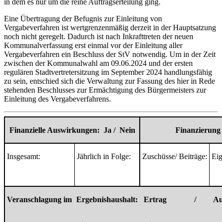
in dem es nur um die reine Auftragserteilung ging.
Eine Übertragung der Befugnis zur Einleitung von
Vergabeverfahren ist wertgrenzenmäßig derzeit in der Hauptsatzung
noch nicht geregelt. Dadurch ist nach Inkrafttreten der neuen
Kommunalverfassung erst einmal vor der Einleitung aller
Vergabeverfahren ein Beschluss der StV notwendig. Um in der Zeit
zwischen der Kommunalwahl am 09.06.2024 und der ersten
regulären Stadtvertretersitzung im September 2024 handlungsfähig
zu sein, entschied sich die Verwaltung zur Fassung des hier in Rede
stehenden Beschlusses zur Ermächtigung des Bürgermeisters zur
Einleitung des Vergabeverfahrens.
Finanzielle Auswirkungen:
Ja /
Nein
Finanzierung
Insgesamt:
Jährlich in Folge:
Zuschüsse/ Beiträge:
Eig
Veranschlagung im
Ergebnishaushalt:
Ertrag
/
A