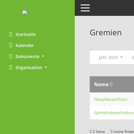
Toggle navigation
Gremien
Startseite
Kalender
Dokumente
Jahr 2025
Organisation
Name
Hauptausschuss
Gemeindevertretun
2 Sätze
Letzte Änder