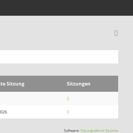
Rec
te Sitzung
Sitzungen
2026
(Wird in
Software:
Sitzungsdienst
Session