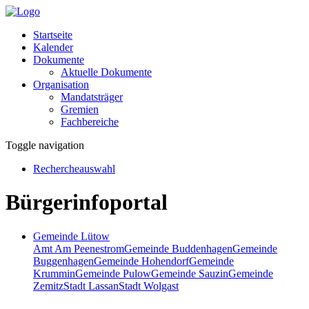
Startseite
Kalender
Dokumente
Aktuelle Dokumente
Organisation
Mandatsträger
Gremien
Fachbereiche
Toggle navigation
Rechercheauswahl
Bürgerinfoportal
Gemeinde Lütow
Amt Am Peenestrom
Gemeinde Buddenhagen
Gemeinde
Buggenhagen
Gemeinde Hohendorf
Gemeinde
Krummin
Gemeinde Pulow
Gemeinde Sauzin
Gemeinde
Zemitz
Stadt Lassan
Stadt Wolgast