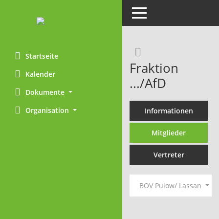
Toggle navigation
Rechercheaus
Startseite
Fraktion
Kalender
.../AfD
Dokumente
Organisation
Informationen
Mitglieder
Vertreter
BOV Pulow/ Lassan