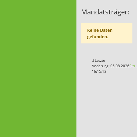
Mandatsträger:
Keine Daten
gefunden.
Letzte
Änderung: 05.08.2026
Sitz
16:15:13