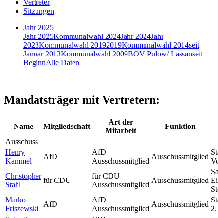
Vertreter
Sitzungen
Jahr 2025
Jahr 2025
Kommunalwahl 2024
Jahr 2024
Jahr
2023
Kommunalwahl 2019
2019
Kommunalwahl 2014
seit
Januar 2013
Kommunalwahl 2009
BOV Pulow/ Lassan
seit
Beginn
Alle Daten
Mandatsträger mit Vertretern:
Art der
Name
Mitgliedschaft
Funktion
Mitarbeit
Ausschuss
Henry
AfD
St
AfD
Ausschussmitglied
Kammel
Ausschussmitglied
Vo
Sa
Christopher
für CDU
für CDU
Ausschussmitglied
Ei
Stahl
Ausschussmitglied
St
Marko
AfD
St
AfD
Ausschussmitglied
Friszewski
Ausschussmitglied
2.