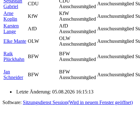
Sebastian
CDU
CDU
Ausschussmitglied
St
Gabriel
Ausschussmitglied
Arne
KfW
KfW
Ausschussmitglied
St
Koplin
Ausschussmitglied
Karsten
AfD
AfD
Ausschussmitglied
St
Lange
Ausschussmitglied
OLW
Elke Mante
OLW
Ausschussmitglied
St
Ausschussmitglied
Raik
BFW
BFW
Ausschussmitglied
St
Plückhahn
Ausschussmitglied
Jan
BFW
BFW
Ausschussmitglied
St
Schneider
Ausschussmitglied
Letzte Änderung: 05.08.2026 16:15:13
Software:
Sitzungsdienst
Session
(Wird in neuem Fenster geöffnet)