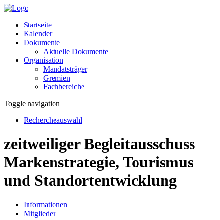
Startseite
Kalender
Dokumente
Aktuelle Dokumente
Organisation
Mandatsträger
Gremien
Fachbereiche
Toggle navigation
Rechercheauswahl
zeitweiliger Begleitausschuss
Markenstrategie, Tourismus
und Standortentwicklung
Informationen
Mitglieder