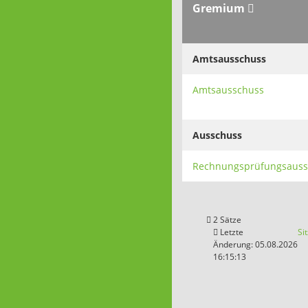
Gremium
Amtsausschuss
Amtsausschuss
Ausschuss
Rechnungsprüfungsauss
2 Sätze
Letzte
Si
Änderung: 05.08.2026
16:15:13