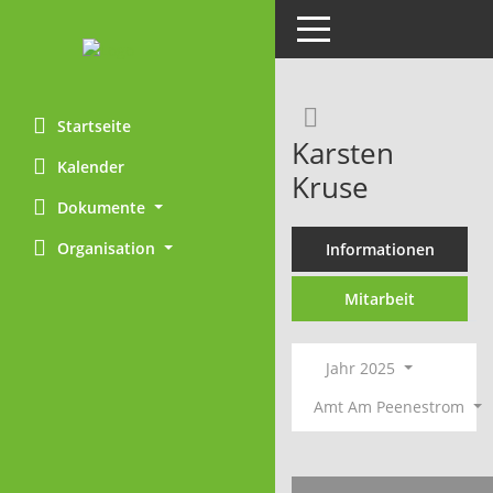
Toggle navigation
Rechercheaus
Startseite
Karsten
Kalender
Kruse
Dokumente
Organisation
Informationen
Mitarbeit
Jahr 2025
Amt Am Peenestrom