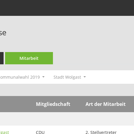
se
Mitarbeit
Kommunalwahl 2019
Stadt Wolgast
Mitgliedschaft
Art der Mitarbeit
lgast
CDU
2. Stellvertreter