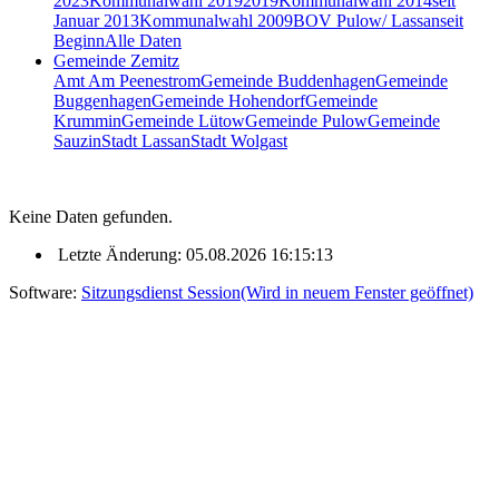
2023
Kommunalwahl 2019
2019
Kommunalwahl 2014
seit
Januar 2013
Kommunalwahl 2009
BOV Pulow/ Lassan
seit
Beginn
Alle Daten
Gemeinde Zemitz
Amt Am Peenestrom
Gemeinde Buddenhagen
Gemeinde
Buggenhagen
Gemeinde Hohendorf
Gemeinde
Krummin
Gemeinde Lütow
Gemeinde Pulow
Gemeinde
Sauzin
Stadt Lassan
Stadt Wolgast
Keine Daten gefunden.
Letzte Änderung: 05.08.2026 16:15:13
Software:
Sitzungsdienst
Session
(Wird in neuem Fenster geöffnet)