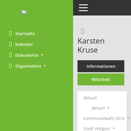
Toggle navigation
Rechercheaus
Startseite
Karsten
Kalender
Kruse
Dokumente
Organisation
Informationen
Mitarbeit
Aktuell
Aktuell
Kommunalwahl 2014
Stadt Wolgast