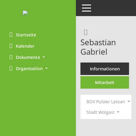
Toggle navigation
Rechercheaus
Startseite
Sebastian
Kalender
Gabriel
Dokumente
Organisation
Informationen
Mitarbeit
BOV Pulow/ Lassan
Stadt Wolgast