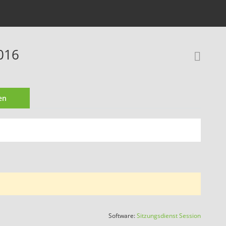
016
Rec
en
(Wird in
Software:
Sitzungsdienst
Session