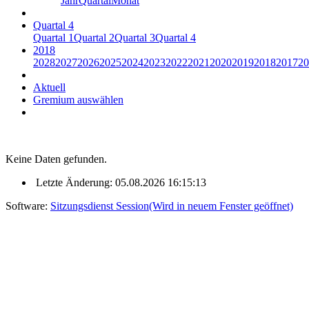
Jahr
Quartal
Monat
Quartal 4
Quartal 1
Quartal 2
Quartal 3
Quartal 4
2018
2028
2027
2026
2025
2024
2023
2022
2021
2020
2019
2018
2017
20
Aktuell
Gremium auswählen
Keine Daten gefunden.
Letzte Änderung: 05.08.2026 16:15:13
Software:
Sitzungsdienst
Session
(Wird in neuem Fenster geöffnet)