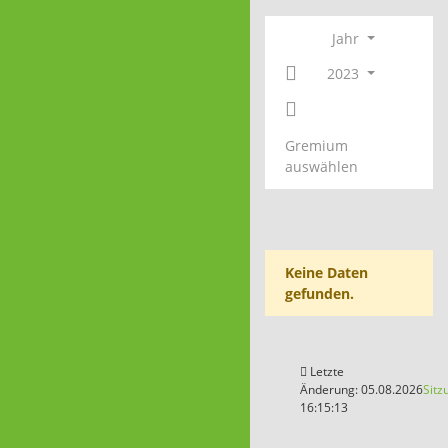
Jahr
2023
Gremium
auswählen
Keine Daten
gefunden.
Letzte
Änderung: 05.08.2026
Sitz
16:15:13