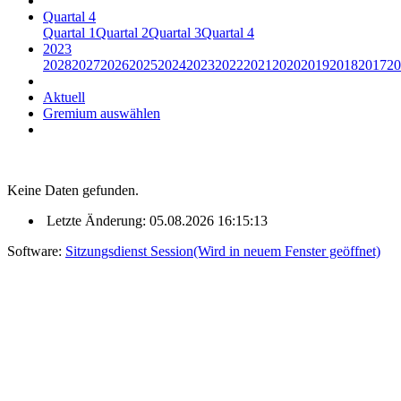
Quartal 4
Quartal 1
Quartal 2
Quartal 3
Quartal 4
2023
2028
2027
2026
2025
2024
2023
2022
2021
2020
2019
2018
2017
20
Aktuell
Gremium auswählen
Keine Daten gefunden.
Letzte Änderung: 05.08.2026 16:15:13
Software:
Sitzungsdienst
Session
(Wird in neuem Fenster geöffnet)