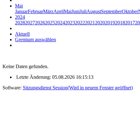
Mai
Januar
Februar
März
April
Mai
Juni
Juli
August
September
Oktober
2024
2028
2027
2026
2025
2024
2023
2022
2021
2020
2019
2018
2017
20
Aktuell
Gremium auswählen
Keine Daten gefunden.
Letzte Änderung: 05.08.2026 16:15:13
Software:
Sitzungsdienst
Session
(Wird in neuem Fenster geöffnet)