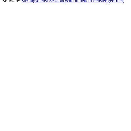
Software:
Sitzungsdienst
Session
(Wird in neuem Fenster geöffnet)