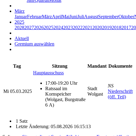
Jahr
Quartal
Monat
März
Januar
Februar
März
April
Mai
Juni
Juli
August
September
Oktober
2025
2028
2027
2026
2025
2024
2023
2022
2021
2020
2019
2018
2017
20
Aktuell
Gremium auswählen
Tag
Sitzung
Mandant
Dokumente
Hauptausschuss
17:00-19:20 Uhr
NS
Ratssaal im
Stadt
Mi
05.03.2025
Niederschrift
Kornspeicher
Wolgast
(öff. Teil)
(Wolgast, Burgstraße
6 A)
1 Satz
Letzte Änderung: 05.08.2026 16:15:13