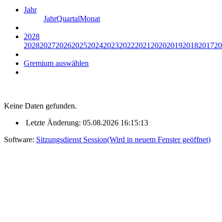
Jahr
Jahr
Quartal
Monat
2028
2028
2027
2026
2025
2024
2023
2022
2021
2020
2019
2018
2017
20
Gremium auswählen
Keine Daten gefunden.
Letzte Änderung: 05.08.2026 16:15:13
Software:
Sitzungsdienst
Session
(Wird in neuem Fenster geöffnet)