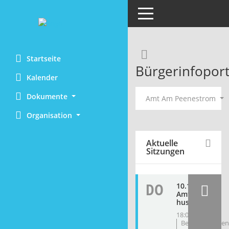
Toggle navigation
Rechercheaus
Startseite
Bürgerinfoport
Kalender
Dokumente
Amt Am Peenestrom
Organisation
Aktuelle
Sitzungen
DO
10.12.2026
Amtsaussc
huss
18:00 Uhr
Begegnungsze