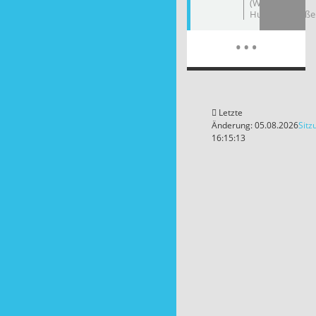
(Wolgast,
Hufelandstraße
Meh
…
Letzte
Änderung: 05.08.2026
Sitz
16:15:13