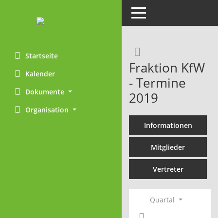
Toggle navigation
Rechercheaus
Startseite
Fraktion KfW
Kalender
- Termine
Dokumente
2019
Organisation
Informationen
Mitglieder
Vertreter
Quartal