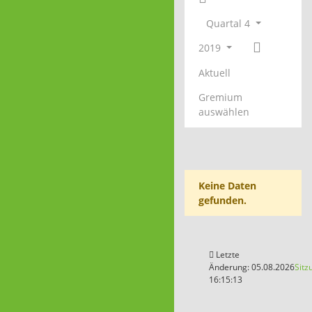
Quartal 4
2019
Aktuell
Gremium
auswählen
Keine Daten
gefunden.
Letzte
Änderung: 05.08.2026
Sitz
16:15:13