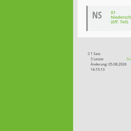
NS
01
Niedersch
(öff. Teil)
1 Satz
Letzte
Si
Änderung: 05.08.2026
16:15:13