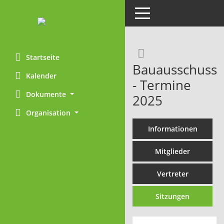
Toggle navigation
Rechercheaus
Startseite
Bauausschuss
Kalender
- Termine
Dokumente
2025
Organisation
Informationen
Mitglieder
Vertreter
Sitzungen