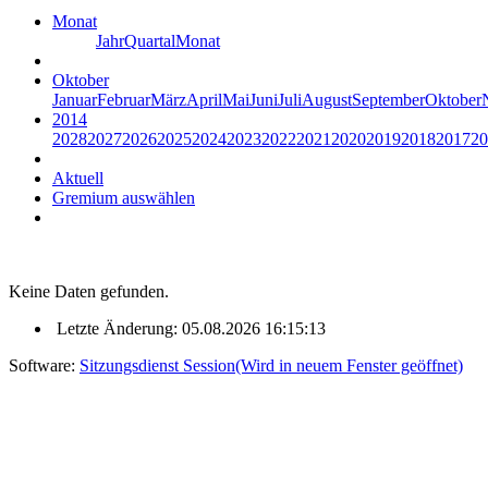
Monat
Jahr
Quartal
Monat
Oktober
Januar
Februar
März
April
Mai
Juni
Juli
August
September
Oktober
2014
2028
2027
2026
2025
2024
2023
2022
2021
2020
2019
2018
2017
20
Aktuell
Gremium auswählen
Keine Daten gefunden.
Letzte Änderung: 05.08.2026 16:15:13
Software:
Sitzungsdienst
Session
(Wird in neuem Fenster geöffnet)