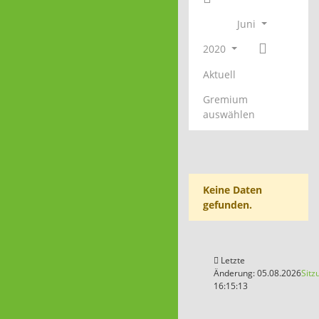
Juni
2020
Aktuell
Gremium
auswählen
Keine Daten
gefunden.
Letzte
Änderung: 05.08.2026
Sitz
16:15:13