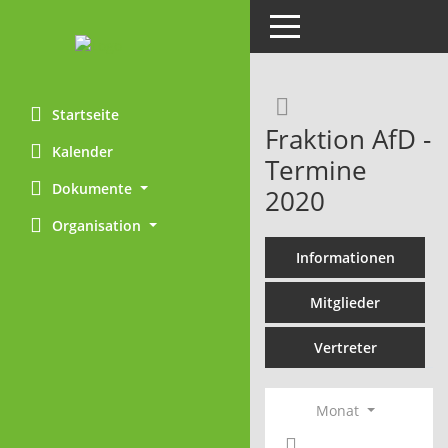
Toggle navigation
Rechercheaus
Startseite
Fraktion AfD -
Kalender
Termine
Dokumente
2020
Organisation
Informationen
Mitglieder
Vertreter
Monat