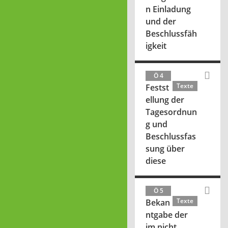
n Einladung
und der
Beschlussfäh
igkeit
Ö 4
Texte
Festst
ellung der
Tagesordnun
g und
Beschlussfas
sung über
diese
Ö 5
Texte
Bekan
ntgabe der
im nicht