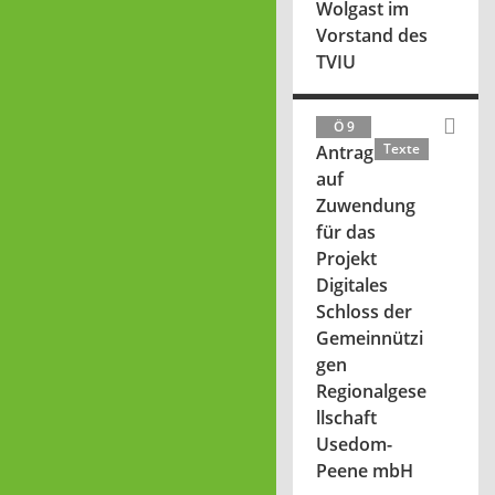
Wolgast im
Vorstand des
TVIU
Ö 9
Texte
Antrag
auf
Zuwendung
für das
Projekt
Digitales
Schloss der
Gemeinnützi
gen
Regionalgese
llschaft
Usedom-
Peene mbH