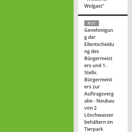
Wolgast"
N 21
Genehmigun
g der
Eilentscheidu
ng des
Bürgermeist
ers und 1.
Stellv.
Bürgermeist
ers zur
Auftragsverg
abe - Neubau
von 2
Löschwasser
behältern im
Tierpark