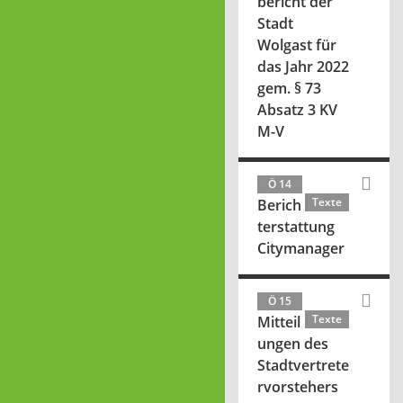
bericht der
Stadt
Wolgast für
das Jahr 2022
gem. § 73
Absatz 3 KV
M-V
Ö 14
Texte
Berich
terstattung
Citymanager
Ö 15
Texte
Mitteil
ungen des
Stadtvertrete
rvorstehers