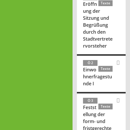
Texte
Eröffn
ung der
Sitzung und
Begrüßung
durch den
Stadtvertrete
rvorsteher
Ö 2
Texte
Einwo
hnerfragestu
nde I
Ö 3
Texte
Festst
ellung der
form- und
fristgerechte