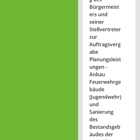
Bürgermeist
ers und
seiner
Stellvertreter
zur
Auftragsverg
abe
Planungsleist
ungen -
Anbau
Feuerwehrge
bäude
(Jugendwehr)
und
Sanierung
des
Bestandsgeb
äudes der