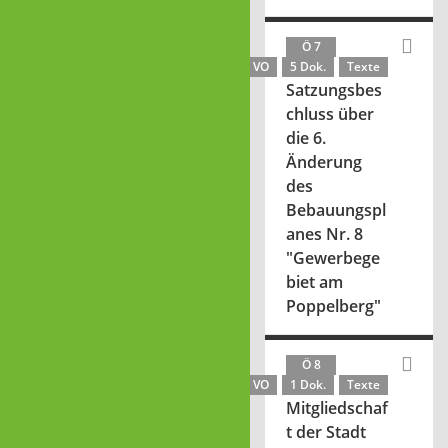
Ö 7
VO
5 Dok.
Texte
Satzungsbes
chluss über
die 6.
Änderung
des
Bebauungspl
anes Nr. 8
"Gewerbege
biet am
Poppelberg"
Ö 8
VO
1 Dok.
Texte
Mitgliedschaf
t der Stadt