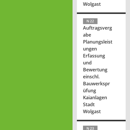
Wolgast
N 22
Auftragsverg
abe
Planungsleist
ungen
Erfassung
und
Bewertung
einschl.
Bauwerkspr
üfung
Kaianlagen
Stadt
Wolgast
N 23