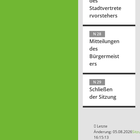
des
Stadtvertrete
rvorstehers
N 28
Mitteilungen
des
Bürgermeist
ers
N 29
Schließen
der Sitzung
Letzte
Änderung: 05.08.2026
Sitz
16:15:13