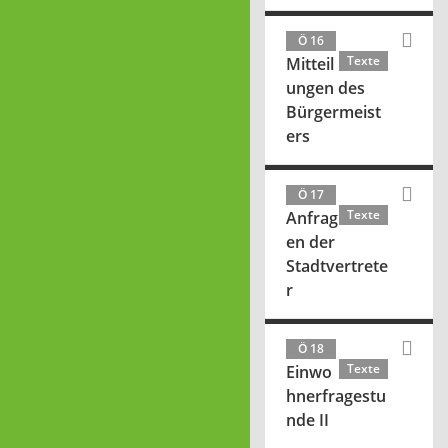
Ö 16
Texte
Mitteil
ungen des
Bürgermeist
ers
Ö 17
Texte
Anfrag
en der
Stadtvertrete
r
Ö 18
Texte
Einwo
hnerfragestu
nde II