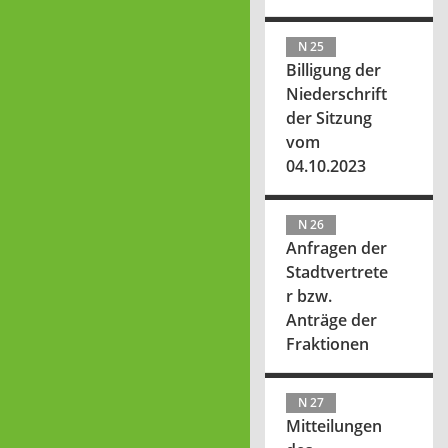
N 25
Billigung der
Niederschrift
der Sitzung
vom
04.10.2023
N 26
Anfragen der
Stadtvertrete
r bzw.
Anträge der
Fraktionen
N 27
Mitteilungen